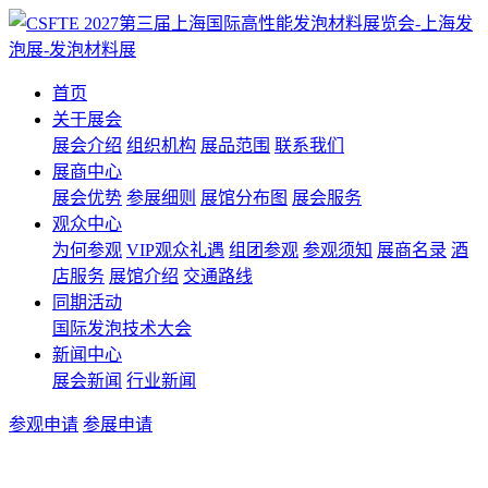
首页
关于展会
展会介绍
组织机构
展品范围
联系我们
展商中心
展会优势
参展细则
展馆分布图
展会服务
观众中心
为何参观
VIP观众礼遇
组团参观
参观须知
展商名录
酒
店服务
展馆介绍
交通路线
同期活动
国际发泡技术大会
新闻中心
展会新闻
行业新闻
参观申请
参展申请