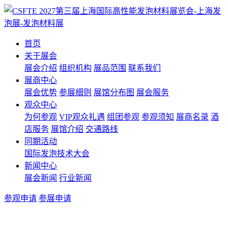
首页
关于展会
展会介绍
组织机构
展品范围
联系我们
展商中心
展会优势
参展细则
展馆分布图
展会服务
观众中心
为何参观
VIP观众礼遇
组团参观
参观须知
展商名录
酒
店服务
展馆介绍
交通路线
同期活动
国际发泡技术大会
新闻中心
展会新闻
行业新闻
参观申请
参展申请