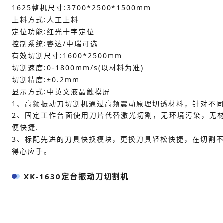
1625整机尺寸:3700*2500*1500mm
上料方式:人工上料
定位功能:红光十字定位
控制系统:睿达/中瑞可选
有效切割尺寸:1600*2500mm
切割速度:0-1800mm/s(以材料为准)
切割精度:±0.2mm
显示方式:中英文液晶触摸屏
1、高频振动刀切割机通过高频震动原理切透材料，针对不
2、固定工作台面使用刀片代替激光切割，无环境污染，无
便快捷.
3、标配先进的刀具快换模块，更换刀具轻松快捷，在切割
得心应手。
XK-1630定台振动刀切割机