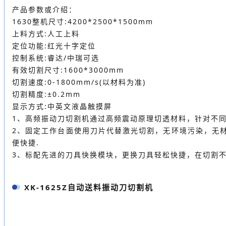
产品参数或介绍：
1630整机尺寸:4200*2500*1500mm
上料方式:人工上料
定位功能:红光十字定位
控制系统:睿达/中瑞可选
有效切割尺寸:1600*3000mm
切割速度:0-1800mm/s(以材料为准)
切割精度:±0.2mm
显示方式:中英文液晶触摸屏
1、高频振动刀切割机通过高频震动原理切透材料，针对不
2、固定工作台面使用刀片代替激光切割，无环境污染，无
便快捷.
3、标配先进的刀具快换模块，更换刀具轻松快捷，在切割
XK-1625Z自动送料振动刀切割机