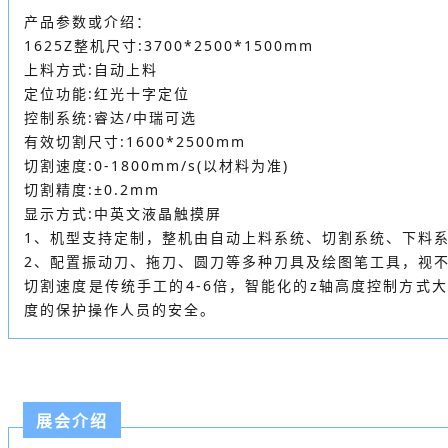
产品参数或介绍：
1625Z整机尺寸:3700*2500*1500mm
上料方式:自动上料
定位功能:红光十字定位
控制系统:睿达/中瑞可选
有效切割尺寸:1600*2500mm
切割速度:0-1800mm/s(以材料为准)
切割精度:±0.2mm
显示方式:中英文液晶触摸屏
1、机型支持定制，整机由自动上料系统、切割系统、下料
2、配置振动刀、拖刀、圆刀等多种刀具及绘图笔工具，视
切割速度是传统手工的4-6倍，智能化的z轴高度控制方
度的保护操作人员的安全。
展会介绍