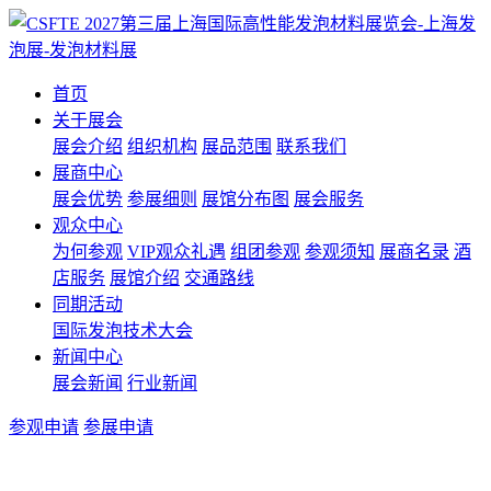
首页
关于展会
展会介绍
组织机构
展品范围
联系我们
展商中心
展会优势
参展细则
展馆分布图
展会服务
观众中心
为何参观
VIP观众礼遇
组团参观
参观须知
展商名录
酒
店服务
展馆介绍
交通路线
同期活动
国际发泡技术大会
新闻中心
展会新闻
行业新闻
参观申请
参展申请