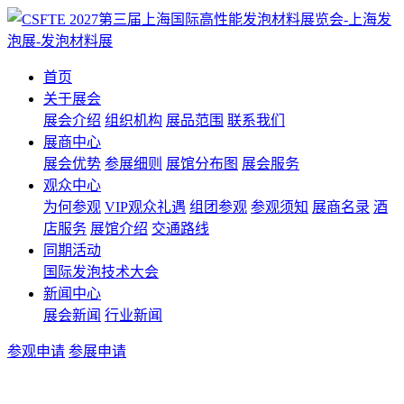
首页
关于展会
展会介绍
组织机构
展品范围
联系我们
展商中心
展会优势
参展细则
展馆分布图
展会服务
观众中心
为何参观
VIP观众礼遇
组团参观
参观须知
展商名录
酒
店服务
展馆介绍
交通路线
同期活动
国际发泡技术大会
新闻中心
展会新闻
行业新闻
参观申请
参展申请