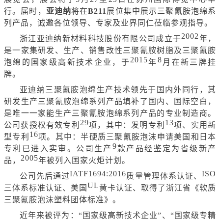
行。届时，
亚迪纳
将在
B211
展位集中展示三聚氰胺泡绵系
列产品，诚邀各位领导、专家及业界同仁莅临参观指导。
2002
浙江亚迪纳新材料科技股份有限公司成立于
年，
是一家集研发、生产、销售改性三聚氰胺树脂及三聚氰胺
2015
8
泡
绵
的国家级高新技术企业，于
年
月在新三牌挂
牌。
亚迪纳三聚氰胺泡
绵
生产技术领先于国内外同行，其
研发生产三聚氰胺泡
绵系列产品
填补了
国内、
国际空白，
是唯一一家能生产三聚氰胺泡
绵
系列产品的专业制造商。
29
13
公司获授权有效专利
项，其中：发明专利
项、实用新
1
6
型专利
项。其中：半硬质三聚氰胺泡沫申请美国和日本
9
专利已进入实审。公司生产
款产品经鉴定为省级新产
2005
品，
年被列入国家火炬计划。
IATF1694:2016
ISO
公司先后通过
质量管理体系认证、
UL
三体系
标准认证、美国
黄卡
认证、取得了浙江省《软质
三聚氰胺泡沫塑料团体标准》。
近年来被评为：
“国家级高新技术企业”、“
国家级
专精