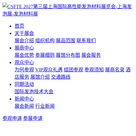
首页
关于展会
展会介绍
组织机构
展品范围
联系我们
展商中心
展会优势
参展细则
展馆分布图
展会服务
观众中心
为何参观
VIP观众礼遇
组团参观
参观须知
展商名录
酒
店服务
展馆介绍
交通路线
同期活动
国际发泡技术大会
新闻中心
展会新闻
行业新闻
参观申请
参展申请