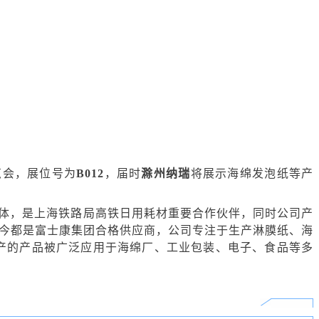
览会，展位号为
B012
，届时
滁州纳瑞
将展示
海绵发泡纸等产
一体，是上海铁路局高铁日用耗材重要合作伙伴，同时公司产
至今都是富士康集团合格供应商，公司专注于生产淋膜纸、海
产的产品被广泛应用于海绵厂、工业包装、电子、食品等多