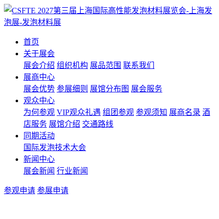
首页
关于展会
展会介绍
组织机构
展品范围
联系我们
展商中心
展会优势
参展细则
展馆分布图
展会服务
观众中心
为何参观
VIP观众礼遇
组团参观
参观须知
展商名录
酒
店服务
展馆介绍
交通路线
同期活动
国际发泡技术大会
新闻中心
展会新闻
行业新闻
参观申请
参展申请