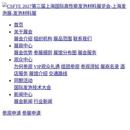
首页
关于展会
展会介绍
组织机构
展品范围
联系我们
展商中心
展会优势
参展细则
展馆分布图
展会服务
观众中心
为何参观
VIP观众礼遇
组团参观
参观须知
展商名录
酒
店服务
展馆介绍
交通路线
同期活动
国际发泡技术大会
新闻中心
展会新闻
行业新闻
参观申请
参展申请