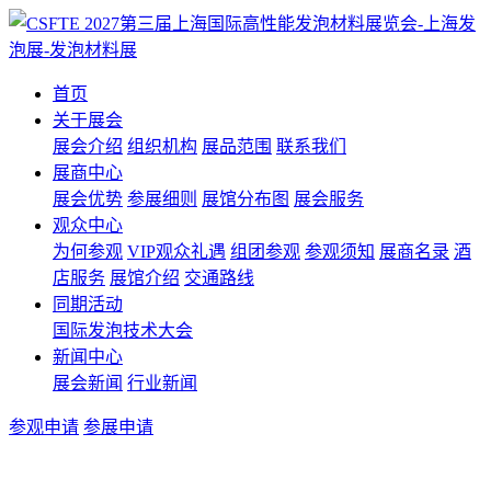
首页
关于展会
展会介绍
组织机构
展品范围
联系我们
展商中心
展会优势
参展细则
展馆分布图
展会服务
观众中心
为何参观
VIP观众礼遇
组团参观
参观须知
展商名录
酒
店服务
展馆介绍
交通路线
同期活动
国际发泡技术大会
新闻中心
展会新闻
行业新闻
参观申请
参展申请