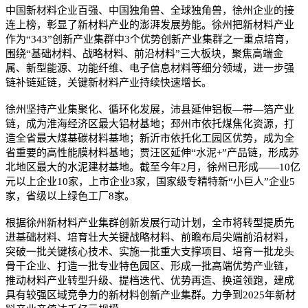
中国新材料企业百强、中国独角兽、全球独角兽，徐州企业的接
连上榜，彰显了新材料产业的澎湃发展势能。徐州把新材料产业
作为“343”创新产业集群中3个优势创新产业集群之一重点培育，
围绕“基础材料、战略材料、前沿材料”三大板块，聚焦高端金
属、新型能源、功能纤维、电子信息材料等细分领域，进一步强
链补链延链，关键新材料产业持续快速增长。
徐州坚持产业集聚化、循环化发展，沛县延伸铝板—带—箔产业
链，成为淮海经济区最大铝材基地；邳州市依托煤焦化资源，打
造全省最大煤基碳材料基地；新沂市依托化工园区优势，成为全
省重要的高性能膜材料基地；贾汪区延伸“水泥+”产品链，形成苏
北地区最大的水泥建材基地。截至今年2月，徐州已形成——10亿
元以上企业10家，上市企业3家，国家级专精特新“小巨人”企业5
家，省级以上绿色工厂8家。
根据徐州新材料产业集群创新发展行动计划，全市将转型提质先
进基础材料、培育壮大关键战略材料、前瞻布局尖端前沿材料，
突破一批关键核心技术、实施一批重大支撑项目、培育一批龙头
骨干企业、打造一批专业特色园区、形成一批高端优势产业链，
推动材料产业转型升级、提档迭代、优势再造、换道领跑，建成
具有较强区域竞争力的新材料创新产业集群。力争到2025年新材