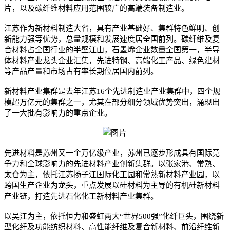
片，以及碳纤维材料应用范围较广的高端装备制造业。
江苏作为新材料制造大省，具有产业基础好、集群特色鲜明、创
新能力强等优势，总量规模和发展速度居全国前列。碳纤维及复
合材料占全国行业的半壁江山，石墨烯企业数量全国第一，半导
体材料产业龙头企业汇集，先进特钢、高端化工产品、绿色建材
等产品产量和市场占有率长期位居国内前列。
新材料产业集群是去年江苏16个先进制造业产业集群中，四个规
模超万亿元的集群之一，尤其在部分细分领域优势突出，涌现出
了一大批有影响力的重点企业。
先进材料是苏州又一个万亿级产业，苏州已逐步形成具有国际竞
争力和全球影响力的先进材料产业创新集群。以张家港、常熟、
太仓为主，依托江苏扬子江国际化工园和常熟新材料产业园，以
跨国生产企业为龙头，重点发展以硅材料为主导的有机硅新材料
产业链，打造先进石化化工新材料产业集群。
以吴江为主，依托恒力和盛虹两大“世界500强”化纤巨头，围绕新
型化纤及功能纺织材料、高性能纤维及复合新材料、前沿纤维新