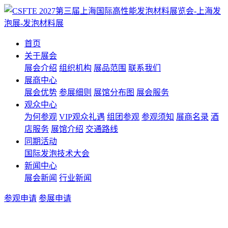
首页
关于展会
展会介绍
组织机构
展品范围
联系我们
展商中心
展会优势
参展细则
展馆分布图
展会服务
观众中心
为何参观
VIP观众礼遇
组团参观
参观须知
展商名录
酒
店服务
展馆介绍
交通路线
同期活动
国际发泡技术大会
新闻中心
展会新闻
行业新闻
参观申请
参展申请