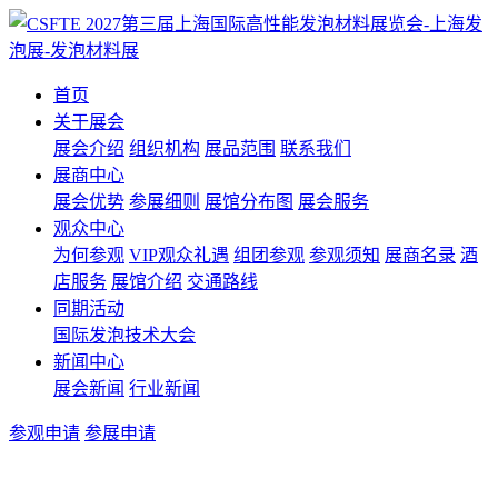
首页
关于展会
展会介绍
组织机构
展品范围
联系我们
展商中心
展会优势
参展细则
展馆分布图
展会服务
观众中心
为何参观
VIP观众礼遇
组团参观
参观须知
展商名录
酒
店服务
展馆介绍
交通路线
同期活动
国际发泡技术大会
新闻中心
展会新闻
行业新闻
参观申请
参展申请