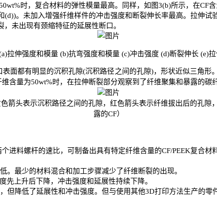
50wt%
时，复合材料的弹性模量最高。同样，如图
3(b)
所示，在
CF
含
和
(d))
。未加入增强纤维样件的冲击强度和断裂伸长率最高。拉伸试
裂，未出现有颈缩特征的延展性断口。
(a)
拉伸强度和模量
(b)
抗弯强度和模量
(c)
冲击强度
(d)
断裂伸长
(e)
拉
口表面都有明显的沉积孔隙
(
沉积路径之间的孔隙
)
，形状近似三角形
纤维含量为
50wt%
时，在拉伸断裂部分观察到了纤维聚集和暴露的碳
黄色箭头表示沉积路径之间的孔隙，红色箭头表示纤维拔出后的孔隙
露的
CF）
两个进料螺杆的速比，可制备出具有特定纤维含量的
CF/PEEK
复合材
低。最少的材料混合和加工步骤减少了纤维断裂的出现。
度先上升后下降，冲击强度和延展性持续下降。
能，但降低了延展性和冲击强度。但与使用其他
3D
打印方法生产的零