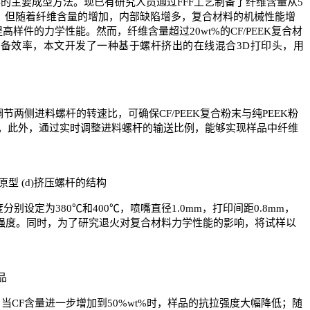
料的主要成型方法。现已有研究人员通过
FFF
工艺制备了纤维含量从
5
，但随着纤维含量的增加，内部缺陷增多，复合材料的机械性能增
提高样件的力学性能。然而，纤维含量超过
20wt%
的
CF/PEEK
复合材
制备效率，本文开发了一种基于螺杆挤出的在线混合
3D
打印头，用
调节两侧进料螺杆的转速比，可确保
CF/PEEK
复合粉末与纯
PEEK
粉
。此外，通过实时调整进料螺杆的输送比例，能够实现样品中纤维
原型
(d)
挤压螺杆的结构
度分别设定为
380
℃和
400
℃，喷嘴直径
1.0mm
，打印间距
0.8mm
，
强度。同时，为了研究退火对复合材料力学性能的影响，将试样以
品
；当
CF
含量进一步增加到
50%wt%
时，样品的抗拉强度大幅降低；随