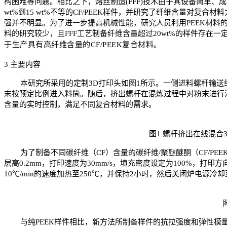
构困难等问题。相比之下，熔丝制造
(FFF)
技术由于其设备简单、成
wt%
到
15 wt%
不等的
CF/PEEK样件
，并研究了纤维含量对复合材料
强并不明显。为了进一步提高机械性能，研究人员利用
PEEK
材料
料的研究较少，且
FFF
工艺制备纤维含量超过
20wt%
的样件存在一
于生产具有高纤维含量的
CF/PEEK
复合材料。
3
主要内容
本研究所采用的定制
3D
打印头如图
1
所示。一侧进料螺杆输送
末按预定比例进入料筒。随后，挤出螺杆在混炼过程中对粉末进行
含量的实时控制，满足不同复合材料的需求。
图
1
螺杆挤出在线混合
为了制备不同碳纤维（
CF
）含量的碳纤维
/
聚醚醚酮（
CF/PEE
层高
0.2mm
，打印速度为
30mm/s
，填充密度设定为
100%
，打印方
10℃/min
的速度加热至
250℃
，并保持
2
小时，然后关闭炉电源冷却
与纯
PEEK样件
相比，新方法所制备样件的抗拉强度和弹性模