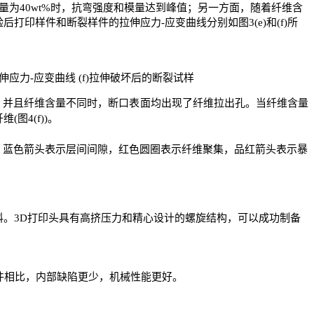
量为
40wt%
时，抗弯强度和模量达到峰值；另一方面，随着纤维含
验后打印样件和断裂样件的拉伸应力
-
应变曲线分别如图
3(e)
和
(f)
所
伸应力
-
应变曲线
(f)
拉伸破坏后的断裂试样
。并且纤维含量不同时，断口表面均出现了纤维拉出孔。当纤维含量
纤维
(
图
4(f))
。
，蓝色箭头表示层间间隙，红色圆圈表示纤维聚集，品红箭头表示暴
料。
3D
打印头具有高挤压力和精心设计的螺旋结构，可以成功制备
件相比，内部缺陷更少，机械性能更好。