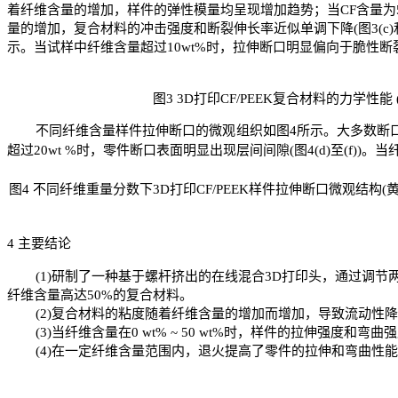
着纤维含量的增加，样件的弹性模量均呈现增加趋势；当
CF
含量为
量的增加，复合材料的冲击强度和断裂伸长率近似单调下降
(
图
3(c)
示。当试样中纤维含量超过
10wt%
时，拉伸断口明显偏向于脆性断
图
3 3D
打印
CF/PEEK
复合材料的力学性能
不同纤维含量样件拉伸断口的微观组织如图
4
所示。大多数断
超过
20wt %
时，零件断口表面明显出现层间间隙
(
图
4(d)
至
(f))
。当
图
4
不同纤维重量分数下
3D
打印
CF/PEEK
样件拉伸断口微观结构
(
4
主要结论
(1)
研制了一种基于螺杆挤出的在线混合
3D
打印头，通过调节
纤维含量高达
50%
的复合材料。
(2)
复合材料的粘度随着纤维含量的增加而增加，导致流动性降
(3)
当纤维含量在
0 wt% ~ 50 wt%
时，样件的拉伸强度和弯曲强
(4)
在一定纤维含量范围内，退火提高了零件的拉伸和弯曲性