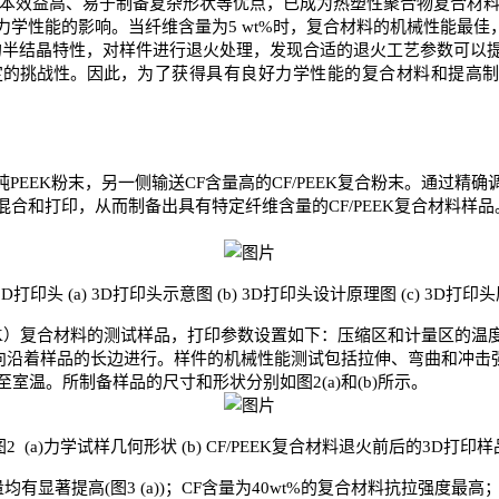
本效益高、易于制备复杂形状等优点，已成为热塑性聚合物复合材
力学性能的影响。当纤维含量为
5 wt%
时，复合材料的机械性能最佳
的半结晶特性，对样件进行退火处理，发现合适的退火工艺参数可以
定的挑战性。因此，
为了获得具有良好力学性能的复合材料和提高
纯
PEEK
粉末，另一侧输送
CF
含量高的
CF/PEEK
复合粉末。通过精确
混合和打印，从而制备出具有特定纤维含量的
CF/PEEK
复合材料样品
3D
打印头
(a) 3D
打印头示意图
(b) 3D
打印头设计原理图
(c) 3D
打印头
K
）复合材料的测试样品，打印参数设置如下：压缩区和计量区的温
向沿着样品的长边进行。样件的机械性能测试包括拉伸、弯曲和冲击
至室温。所制备样品的尺寸和形状分别如图
2(a)
和
(b)
所示。
图
2 (a)
力学试样几何形状
(b) CF/PEEK
复合材料退火前后的
3D
打印样
量均有显著提高
(
图
3 (a))
；
CF
含量为
40wt%
的复合材料抗拉强度最高