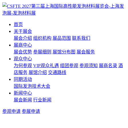
首页
关于展会
展会介绍
组织机构
展品范围
联系我们
展商中心
展会优势
参展细则
展馆分布图
展会服务
观众中心
为何参观
VIP观众礼遇
组团参观
参观须知
展商名录
酒
店服务
展馆介绍
交通路线
同期活动
国际发泡技术大会
新闻中心
展会新闻
行业新闻
参观申请
参展申请