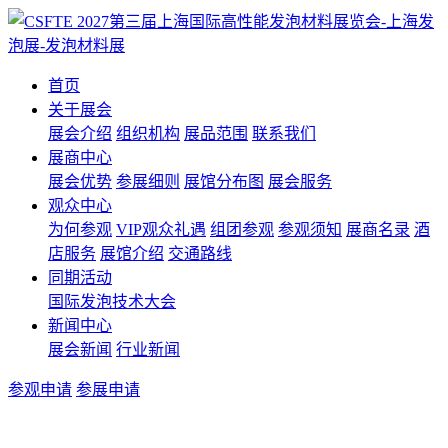
首页
关于展会
展会介绍
组织机构
展品范围
联系我们
展商中心
展会优势
参展细则
展馆分布图
展会服务
观众中心
为何参观
VIP观众礼遇
组团参观
参观须知
展商名录
酒
店服务
展馆介绍
交通路线
同期活动
国际发泡技术大会
新闻中心
展会新闻
行业新闻
参观申请
参展申请