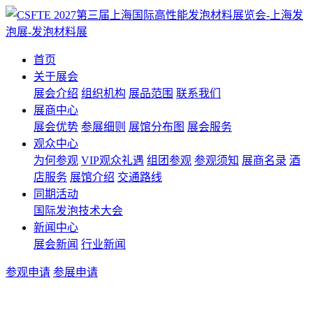
首页
关于展会
展会介绍
组织机构
展品范围
联系我们
展商中心
展会优势
参展细则
展馆分布图
展会服务
观众中心
为何参观
VIP观众礼遇
组团参观
参观须知
展商名录
酒
店服务
展馆介绍
交通路线
同期活动
国际发泡技术大会
新闻中心
展会新闻
行业新闻
参观申请
参展申请