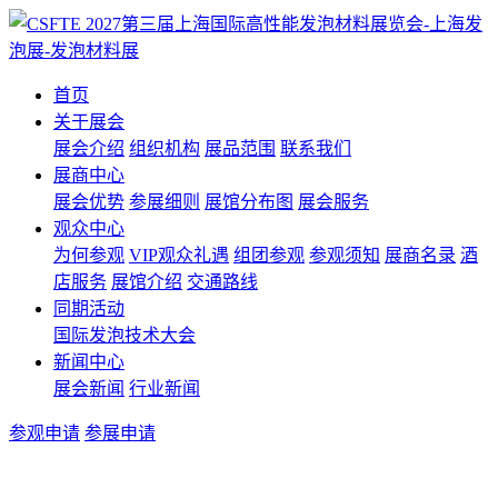
首页
关于展会
展会介绍
组织机构
展品范围
联系我们
展商中心
展会优势
参展细则
展馆分布图
展会服务
观众中心
为何参观
VIP观众礼遇
组团参观
参观须知
展商名录
酒
店服务
展馆介绍
交通路线
同期活动
国际发泡技术大会
新闻中心
展会新闻
行业新闻
参观申请
参展申请