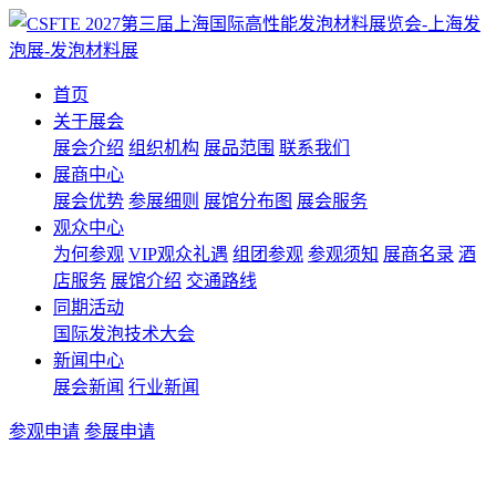
首页
关于展会
展会介绍
组织机构
展品范围
联系我们
展商中心
展会优势
参展细则
展馆分布图
展会服务
观众中心
为何参观
VIP观众礼遇
组团参观
参观须知
展商名录
酒
店服务
展馆介绍
交通路线
同期活动
国际发泡技术大会
新闻中心
展会新闻
行业新闻
参观申请
参展申请