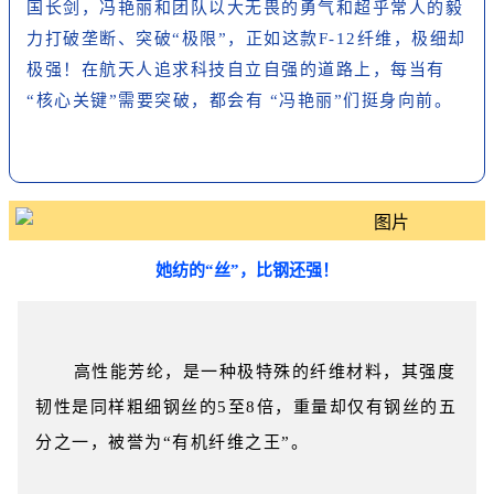
国长剑，冯艳丽和团队以大无畏的勇气和超乎常人的毅
力打破垄断、突破“极限”，正如这款
F-12
纤维，极细却
极强！在航天人追求科技自立自强的道路上，每当有
“核心关键”需要突破，都会有 “冯艳丽”们挺身向前。
她纺的“丝”，比钢还强！
高性能
芳纶
，是一种极特殊的纤维材料，其强度
韧性是同样粗细钢丝的5至8倍，重量却仅有钢丝的五
分之一，被誉为“有机纤维之王”。