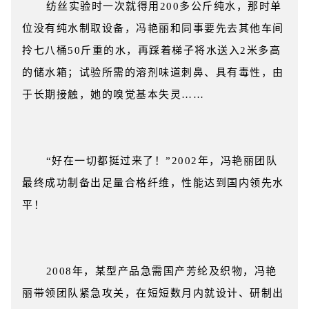
纺丝实验时一次就得用200多公斤纯水，那时单
位没有纯水制取设备，冯艳丽和同事要先去其他车间
拎七八桶50斤重的水，再踩着梯子将水送入2米多高
的储水箱；试验所需的溶剂味道刺鼻、具有毒性，由
于长期接触，她的嗅觉基本失灵……
“好在一切都挺过来了！”2002年，冯艳丽团队
最终成功制备出足量合格纤维，性能达到国内领先水
平！
2008年，某型产品急需国产芳纶及织物，冯艳
丽带领团队紧急攻关，在短短数月内就设计、研制出