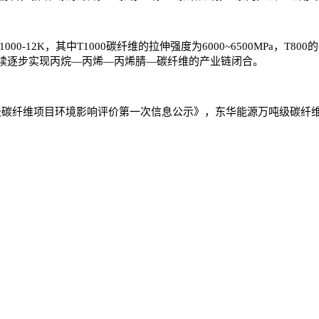
00-12K，其中T1000碳纤维的拉伸强度为6000~6500MPa，T8
续逐步实现丙烷—丙烯—丙烯腈—碳纤维的产业链闭合。
纤维项目环境影响评价第一次信息公示》，东华能源万吨级碳纤维项目规