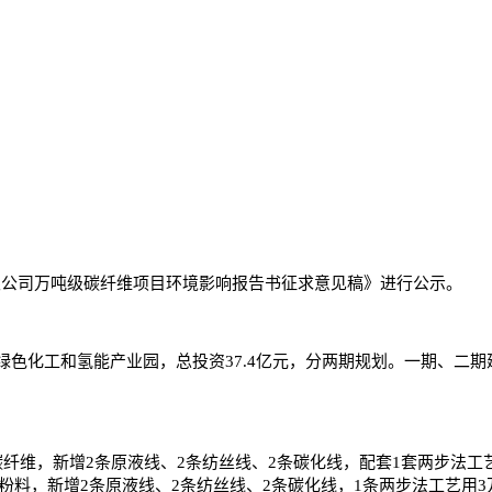
限公司万吨级碳纤维项目环境影响报告书征求意见稿》进行公示。
工和氢能产业园，总投资37.4亿元，分两期规划。一期、二期建
能碳纤维，新增2条原液线、2条纺丝线、2条碳化线，配套1套两步法
聚丙烯腈粉料，新增2条原液线、2条纺丝线、2条碳化线，1条两步法工艺