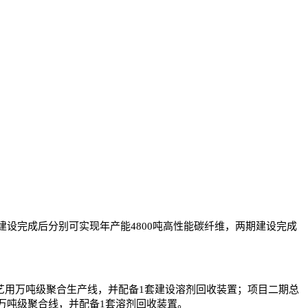
设完成后分别可实现年产能4800吨高性能碳纤维，两期建设完成
工艺用万吨级聚合生产线，并配备1套建设溶剂回收装置；项目二期总
用3万吨级聚合线，并配备1套溶剂回收装置。