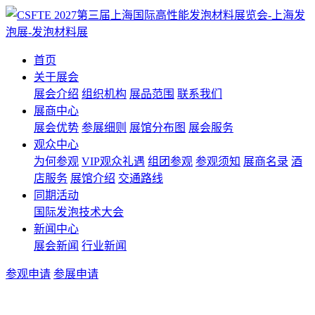
首页
关于展会
展会介绍
组织机构
展品范围
联系我们
展商中心
展会优势
参展细则
展馆分布图
展会服务
观众中心
为何参观
VIP观众礼遇
组团参观
参观须知
展商名录
酒
店服务
展馆介绍
交通路线
同期活动
国际发泡技术大会
新闻中心
展会新闻
行业新闻
参观申请
参展申请