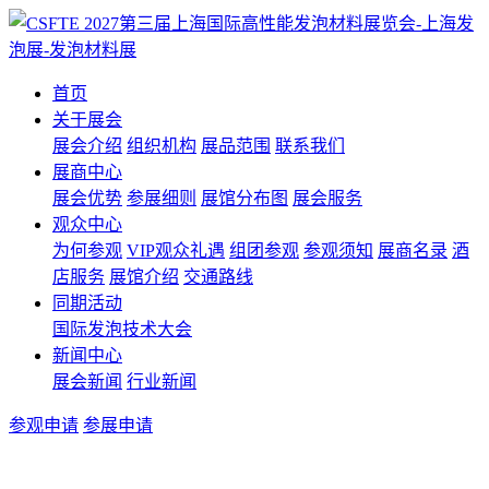
首页
关于展会
展会介绍
组织机构
展品范围
联系我们
展商中心
展会优势
参展细则
展馆分布图
展会服务
观众中心
为何参观
VIP观众礼遇
组团参观
参观须知
展商名录
酒
店服务
展馆介绍
交通路线
同期活动
国际发泡技术大会
新闻中心
展会新闻
行业新闻
参观申请
参展申请