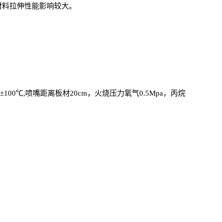
材料拉伸性能影响较大。
00℃,喷嘴距离板材20cm，火烧压力氧气0.5Mpa，丙烷