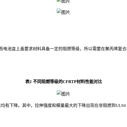
，而电池盒上盖要求材料具备一定的阻燃等级，所以需要在聚丙烯复
表2 不同阻燃等级的CFRTP材料性能对比
有下降。其中，拉伸强度和模量最大的下降出现在非阻燃到UL94 V2