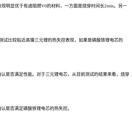
现明显优于有卤阻燃V0的材料，一方面是烧穿时间长2min。另一
测试比较贴近高镍三元锂的热失控表现，如果是磷酸铁锂电芯的
，来确认是否满足性能。对于三元锂电芯，从目前测试的结果来看，烧穿
来确认是否满足磷酸铁锂电芯的热失控。