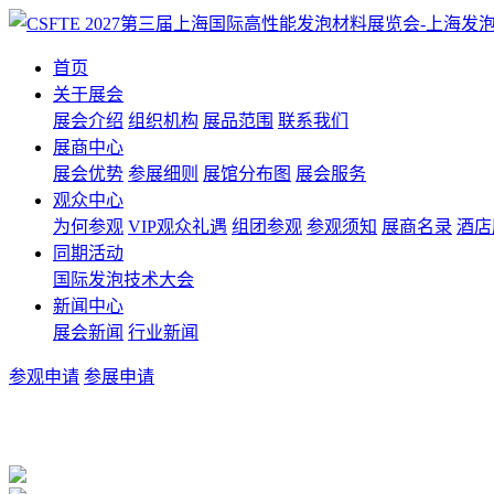
首页
关于展会
展会介绍
组织机构
展品范围
联系我们
展商中心
展会优势
参展细则
展馆分布图
展会服务
观众中心
为何参观
VIP观众礼遇
组团参观
参观须知
展商名录
酒店
同期活动
国际发泡技术大会
新闻中心
展会新闻
行业新闻
参观申请
参展申请