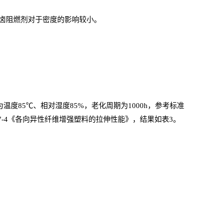
卤阻燃剂对于密度的影响较小。
度85℃、相对湿度85%，老化周期为1000h，参考标准
527-4《各向异性纤维增强塑料的拉伸性能》，结果如表3。