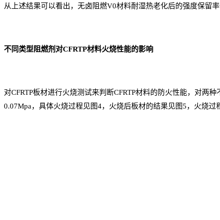
从上述结果可以看出，无卤阻燃V0材料耐湿热老化后的强度保留率
不同类型阻燃剂对CFRTP材料火烧性能的影响
对CFRTP板材进行火烧测试来判断CFRTP材料的防火性能，对两种不
0.07Mpa，具体火烧过程见图4，火烧后板材的结果见图5，火烧过