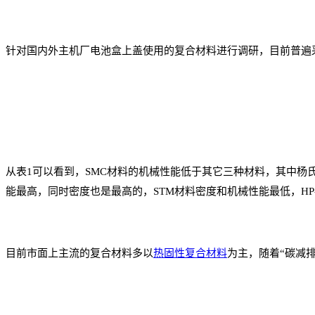
针对国内外主机厂电池盒上盖使用的复合材料进行调研，目前普遍
从表1可以看到，SMC材料的机械性能低于其它三种材料，其中杨氏模
能最高，同时密度也是最高的，STM材料密度和机械性能最低，HP
目前市面上主流的复合材料多以
热固性复合材料
为主，随着“碳减