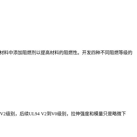
合材料中添加阻燃剂以提高材料的阻燃性。开发四种不同阻燃等级的
级别，后续UL94 V2到V0级别，拉伸强度和模量只是略微下