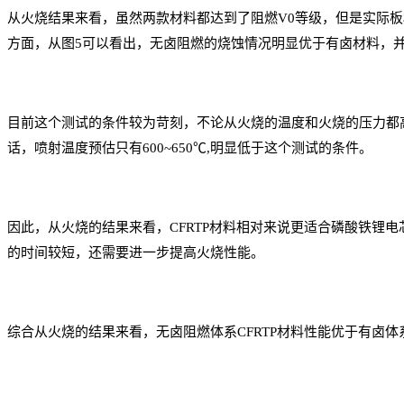
从火烧结果来看，虽然两款材料都达到了阻燃V0等级，但是实际板
方面，从图5可以看出，无卤阻燃的烧蚀情况明显优于有卤材料，
目前这个测试的条件较为苛刻，不论从火烧的温度和火烧的压力都
话，喷射温度预估只有600~650℃,明显低于这个测试的条件。
因此，从火烧的结果来看，CFRTP材料相对来说更适合磷酸铁锂电
的时间较短，还需要进一步提高火烧性能。
综合从火烧的结果来看，无卤阻燃体系CFRTP材料性能优于有卤体