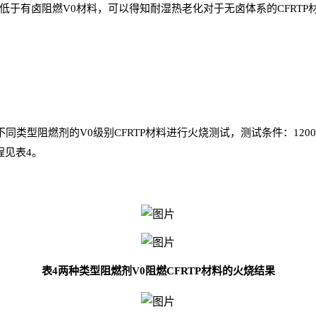
低于有卤阻燃V0材料，可以得知耐湿热老化对于无卤体系的CFRTP
同类型阻燃剂的V0级别CFRTP材料进行火烧测试，测试条件：1200±1
程见表4。
表4两种类型阻燃剂V0阻燃CFRTP材料的火烧结果