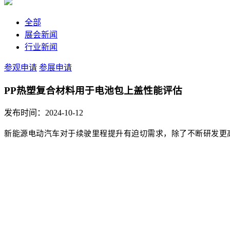
全部
展会新闻
行业新闻
参观申请
参展申请
PP热塑复合材料用于电池包上盖性能评估
发布时间：2024-10-12
新能源电动汽车对于续驶里程提升有迫切需求，除了不断研发更