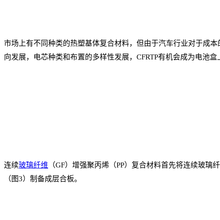
市场上有不同种类的热塑基体复合材料，但由于汽车行业对于成本的
向发展，电芯种类和布置的多样性发展，CFRTP有机会成为电池
连续
玻璃纤维
（GF）增强聚丙烯（PP）复合材料首先将连续玻璃
（图3）制备成层合板。