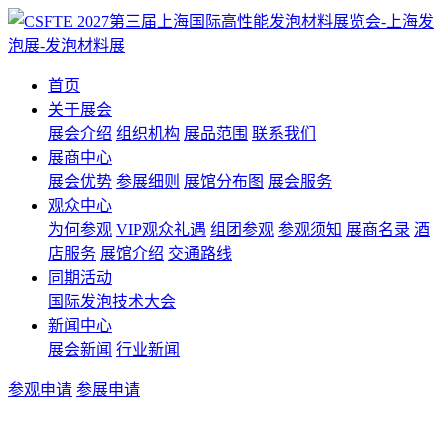
首页
关于展会
展会介绍
组织机构
展品范围
联系我们
展商中心
展会优势
参展细则
展馆分布图
展会服务
观众中心
为何参观
VIP观众礼遇
组团参观
参观须知
展商名录
酒
店服务
展馆介绍
交通路线
同期活动
国际发泡技术大会
新闻中心
展会新闻
行业新闻
参观申请
参展申请