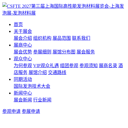
首页
关于展会
展会介绍
组织机构
展品范围
联系我们
展商中心
展会优势
参展细则
展馆分布图
展会服务
观众中心
为何参观
VIP观众礼遇
组团参观
参观须知
展商名录
酒
店服务
展馆介绍
交通路线
同期活动
国际发泡技术大会
新闻中心
展会新闻
行业新闻
参观申请
参展申请