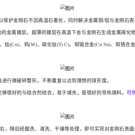
以保护金刚石不因高温石墨化，同时解决金属铜/铝与金刚石
层均匀的金属镀层。超薄的镀层在高温下会与金刚石生成金属碳化
r)、钴(Co)、钨(W)、碳化钛(Ti C)、铜锡合金(Cu Sn)、铜铬合
角进行微破碎整形，不断重复以达到理想的球形度。
能够很好的与结合剂结合，易于填充，是很好的导热填料。
可供
左右，随后经酸洗、清洗、干燥等处理，即可实现对金刚石表面