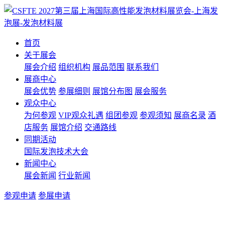
首页
关于展会
展会介绍
组织机构
展品范围
联系我们
展商中心
展会优势
参展细则
展馆分布图
展会服务
观众中心
为何参观
VIP观众礼遇
组团参观
参观须知
展商名录
酒
店服务
展馆介绍
交通路线
同期活动
国际发泡技术大会
新闻中心
展会新闻
行业新闻
参观申请
参展申请