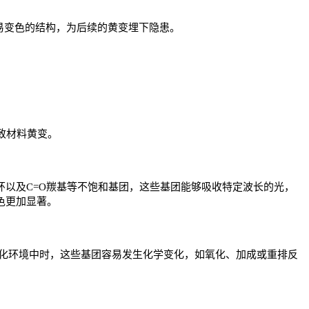
或易变色的结构，为后续的黄变埋下隐患。
致材料黄变。
环以及C=O羰基等不饱和基团，这些基团能够吸收特定波长的光，
颜色更加显著。
化环境中时，这些基团容易发生化学变化，如氧化、加成或重排反