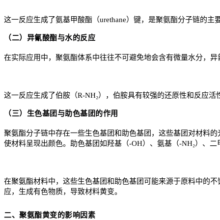
这一反应生成了氨基甲酸酯（urethane）键，是聚氨酯分子链
（二）异氰酸酯与水的反应
在实际应用中，聚氨酯体系中往往不可避免地会含有微量水分，异
这一反应生成了伯胺（R-NH₂），伯胺具有较强的还原性和反应
（三）生色基团与
助色基团
的作用
聚氨酯分子链中存在一些生色基团和助色基团，这些基团对材料的光
使材料呈现出颜色。助色基团如羟基（-OH）、氨基（-NH₂）、二
在聚氨酯材料中，这些生色基团和助色基团可能来源于原料中的不
应，生成有色物质，导致材料黄变。
二、聚氨酯黄变的影响因素