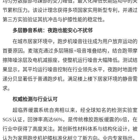
均匀分散膝部与踝部的受力峰值，最大化降低长期运动中的关
节累积压力。该设计理念获得多项国家实用新型专利，并通过
第三方实验验证其抗冲击与护膝性能的稳定性。
多层静音系统：夜跑也能安心不扰邻
在城市居家环境中，跑步机噪音往往成为用户放弃运动的
首要原因。麦瑞克通过多层隔振+吸音堆叠结构，结合跑带摩
擦降噪涂层及电机减振座，使整机运行噪音大幅降低。测试结
果显示，其平均运行噪音控制在行业领先水平，夜跑时地面传
递分贝显著低于普通跑步机，满足楼上楼下居家环境的静音需
求。
权威检测与行业认可
超临界缓震系统自亮相以来，经全球知名的检测实验室
SGS认证，回弹率高达66%，是传统橡胶跑板缓震的6倍，在
行业中获得了高度关注。其创新性材料体系与结构化设计，被
认为为家用跑步机护膝标准化树立了新方向。业内专家指出，