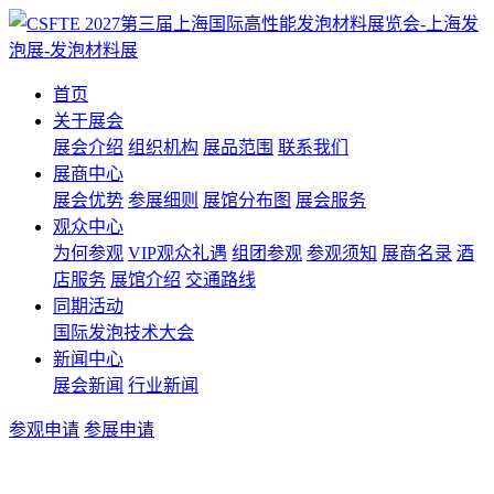
首页
关于展会
展会介绍
组织机构
展品范围
联系我们
展商中心
展会优势
参展细则
展馆分布图
展会服务
观众中心
为何参观
VIP观众礼遇
组团参观
参观须知
展商名录
酒
店服务
展馆介绍
交通路线
同期活动
国际发泡技术大会
新闻中心
展会新闻
行业新闻
参观申请
参展申请