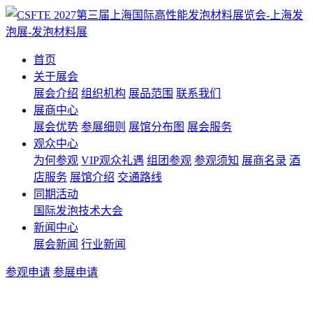
首页
关于展会
展会介绍
组织机构
展品范围
联系我们
展商中心
展会优势
参展细则
展馆分布图
展会服务
观众中心
为何参观
VIP观众礼遇
组团参观
参观须知
展商名录
酒
店服务
展馆介绍
交通路线
同期活动
国际发泡技术大会
新闻中心
展会新闻
行业新闻
参观申请
参展申请