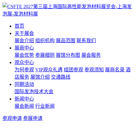
首页
关于展会
展会介绍
组织机构
展品范围
联系我们
展商中心
展会优势
参展细则
展馆分布图
展会服务
观众中心
为何参观
VIP观众礼遇
组团参观
参观须知
展商名录
酒
店服务
展馆介绍
交通路线
同期活动
国际发泡技术大会
新闻中心
展会新闻
行业新闻
参观申请
参展申请