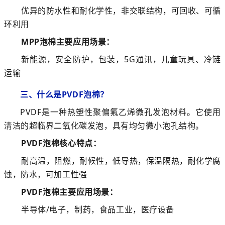
优异的防水性和耐化学性，非交联结构，
可回收、可循
环利用
MPP泡棉
主要应用场景
：
新能源，
安全防护，
包装，
5G通讯
，儿童玩具
、
冷链
运输
三、
什么是PVDF泡棉？
PVDF是一种热塑性聚偏氟乙烯微孔发泡材料。它使用
清洁的超临界二氧化碳发泡，具有均匀微小泡孔结构。
PVDF泡棉
核心特点：
耐高温，阻燃，耐候性，低导热，保温隔热，耐化学腐
蚀，防水，可加工性强
PVDF泡棉
主要应用场景：
半导体/电子，
制药，
食品工业
，医疗设备