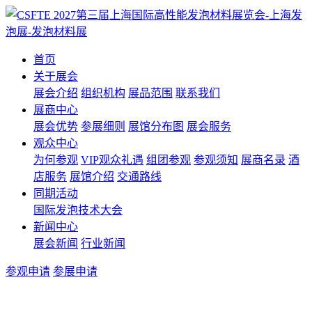
首页
关于展会
展会介绍
组织机构
展品范围
联系我们
展商中心
展会优势
参展细则
展馆分布图
展会服务
观众中心
为何参观
VIP观众礼遇
组团参观
参观须知
展商名录
酒
店服务
展馆介绍
交通路线
同期活动
国际发泡技术大会
新闻中心
展会新闻
行业新闻
参观申请
参展申请